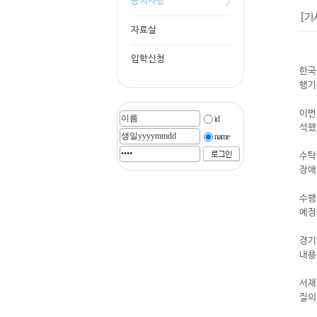
공지사항
[기
자료실
입학신청
한국
행기
이번
id
석했
name
수탁
장애
수행
예정
경기
내용
서재
질의