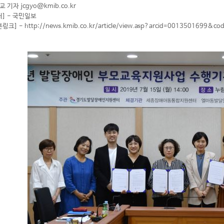
 기자 jcgyo@kmib.co.kr
처] - 국민일보
링크] - http://news.kmib.co.kr/article/view.asp?arcid=0013501699&