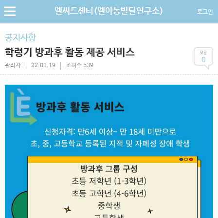
엘씨드센터(엘아동발달연구소)
로그인
공지사항
학령기 방과후 활동 제공 서비스
0
관리자
22.01.19
조회수 539