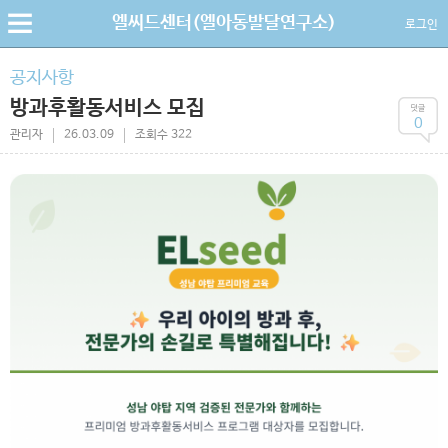
엘씨드센터(엘아동발달연구소)
로그인
공지사항
방과후활동서비스 모집
0
관리자
26.03.09
조회수 322